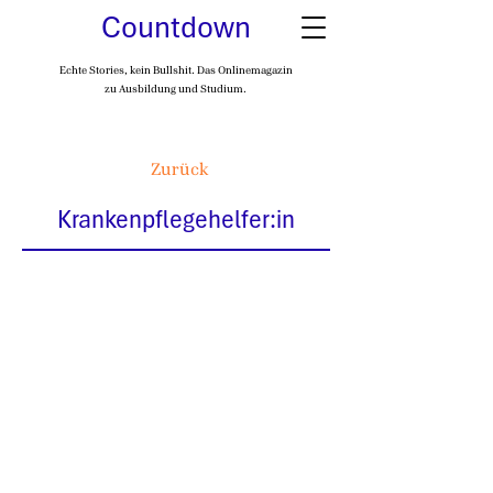
Countdown
Echte Stories, kein Bullshit. Das Onlinemagazin
zu Ausbildung und Studium.
Zurück
Krankenpflegehelfer:in
Auf einen Blick
Unterstützt Pflegefachkräfte bei
der Betreuung kranker Menschen
€
2886
-
3573
€
Einstiegsgehalt (brutto/Monat)