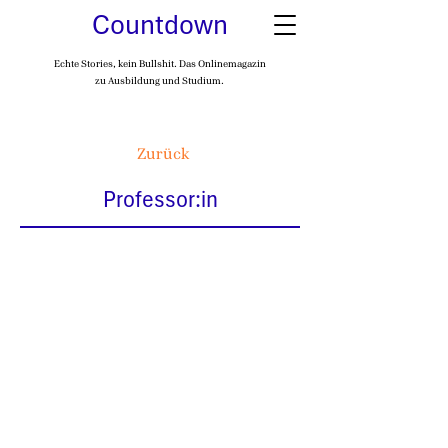
Countdown
Echte Stories, kein Bullshit. Das Onlinemagazin
zu Ausbildung und Studium.
Zurück
Professor:in
Auf einen Blick
Lehrt und forscht an
Universitäten und Hochschulen
€
3330
-
4600
€
Einstiegsgehalt (brutto/Monat)