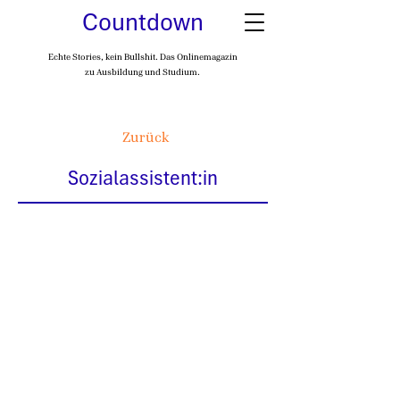
Countdown
Echte Stories, kein Bullshit. Das Onlinemagazin
zu Ausbildung und Studium.
Zurück
Sozialassistent:in
Auf einen Blick
Betreut und unterstützt
Menschen in verschiedenen
Lebenssituationen
€
2560
-
3503
€