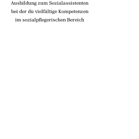
Ausbildung zum Sozialassistenten
bei der du vielfältige Kompetenzen
im sozialpflegerischen Bereich
erwirbst ! "Der Beruf
Sozialassistent beinhaltet im Kern
sozialpädagogische, pflegerische
aber auch hauswirtschaftliche
Tätigkeiten. Durch unsere Arbeit
unterstützen wir Kinder,
Jugendliche, Senioren und
Pflegebedürftige dabei, ihren Alltag
zu meistern", erklärt Fabian, der
eine zweijährige rein schulische
Ausbildung beim DRK
Bildungswerk Sachsen in Dresden
absolviert.