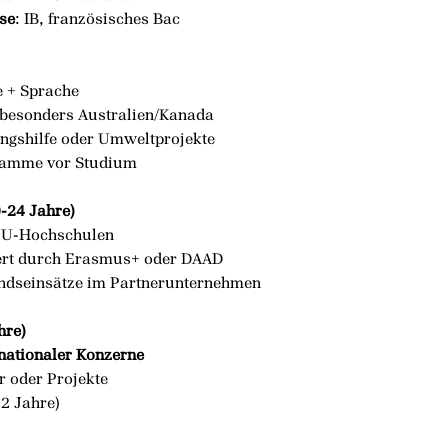
se
: IB, französisches Bac
e + Sprache
 besonders Australien/Kanada
ungshilfe oder Umweltprojekte
gramme vor Studium
-24 Jahre)
 EU-Hochschulen
ert durch Erasmus+ oder DAAD
andseinsätze im Partnerunternehmen
hre)
nationaler Konzerne
r oder Projekte
-2 Jahre)