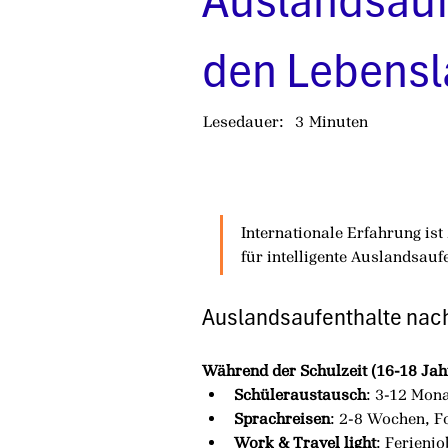
Auslandsaufe
den Lebensl
Lesedauer:
3
Minuten
Internationale Erfahrung ist
für intelligente Auslandsauf
Auslandsaufenthalte na
Während der Schulzeit (16-18 Jah
Schüleraustausch
: 3-12 Mon
Sprachreisen
: 2-8 Wochen, F
Work & Travel light
: Ferienj