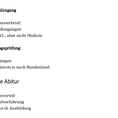
ulzugang
eisterbrief:
udiengängen
L, aber nicht Medizin
ngsprüfung
fungen
ieren je nach Bundesland
e Abitur
svorteil
ufserfahrung
durch Ausbildung