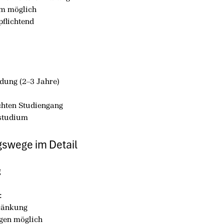
um möglich
flichtend
dung (2–3 Jahre)
hten Studiengang
studium
gswege im Detail
g
:
hränkung
ngen möglich